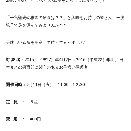
2歳のお友だち おいしい給食をいっしょに食べよう♪
「一宮聖光幼稚園の給食は？？」と興味をお持ちの皆さん、一度
親子で足を運んでみませんか？？
美味しい給食を用意して待ってま～す ♡♡
対 象 者
：2015（平成27）年4月2日～2016（平成28）年4月1日
生まれの保育部に関心のあるお子様と保護者
開催日時
：9月11日（火） 11:00～1２:30
定 員
： ５組
費 用
： 400円