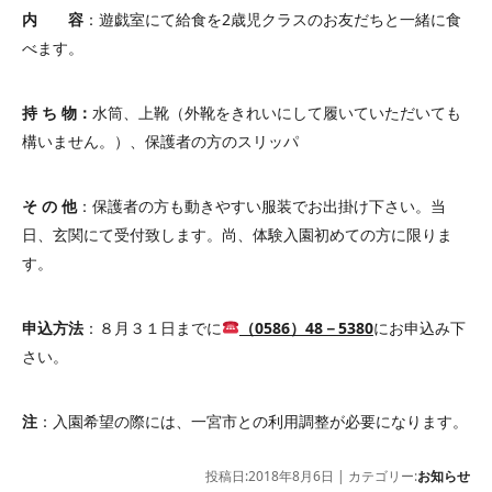
内 容
：遊戯室にて給食を2歳児クラスのお友だちと一緒に食
べます。
持 ち 物：
水筒、上靴（外靴をきれいにして履いていただいても
構いません。）、保護者の方のスリッパ
そ の 他
：保護者の方も動きやすい服装でお出掛け下さい。当
日、玄関にて受付致します。尚、体験入園初めての方に限りま
す。
申込方法
：８月３１日までに
（0586）48－5380
にお申込み下
さい。
注
：入園希望の際には、一宮市との利用調整が必要になります。
投稿日:2018年8月6日 | カテゴリー:
お知らせ