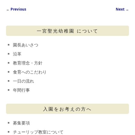
Post navigation
←
Previous
Next
→
一宮聖光幼稚園 について
園長あいさつ
沿革
教育理念・方針
食育へのこだわり
一日の流れ
年間行事
入園をお考えの方へ
募集要項
チューリップ教室について