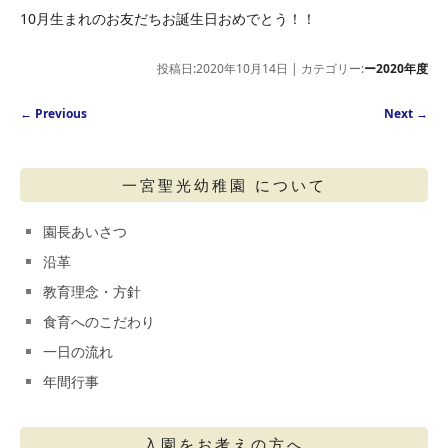
10月生まれのお友だちお誕生日おめでとう！！
投稿日:2020年10月14日 | カテゴリー:
ー2020年度
Post navigation
←
Previous
Next
→
一宮聖光幼稚園 について
園長あいさつ
沿革
教育理念・方針
食育へのこだわり
一日の流れ
年間行事
入園をお考えの方へ