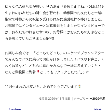
様々な色の落ち葉が舞い、秋の深まりを感じますね。今日は11月
生まれのお友だちの誕生会が行われ、幼稚園のお友だちと一緒に
聖堂で神様からの祝福を受け心静かに感謝礼拝を捧げしました。
お部屋ではインタビューと写真撮影をしました♡インタビューで
は、お友だちの好きな食べ物、お母様にはお友だちの好きなとこ
ろを教えていただきました!(^^)!
お楽しみ会では、「どっちちどっち」のスケッチブックシアター
でみんなでバスに乗ってお出かけをしました！バスやお弁当、く
ねくね道など、どちらに進むかみんなで一緒に考えていくと・・
なんと動物園に到着
とってもワクワクしたね(^_-)-☆
11月生まれのお友だち、おめでとうございます
投稿日:2020年11月18日 | カテゴリー:
ー2020年度
Post navigation
←
Previous
Next
→