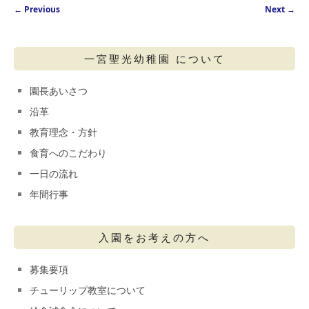
Post navigation
←
Previous
Next
→
一宮聖光幼稚園 について
園長あいさつ
沿革
教育理念・方針
食育へのこだわり
一日の流れ
年間行事
入園をお考えの方へ
募集要項
チューリップ教室について