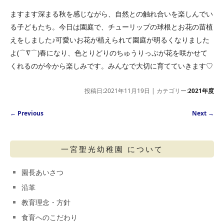
ますます深まる秋を感じながら、自然との触れ合いを楽しんでい
る子どもたち。今日は園庭で、チューリップの球根とお花の苗植
えをしました♪可愛いお花が植えられて園庭が明るくなりました
よ(⌒∇⌒)春になり、色とりどりのちゅうりっぷが花を咲かせて
くれるのが今から楽しみです。みんなで大切に育てていきます♡
投稿日:2021年11月19日 | カテゴリー:
2021年度
Post navigation
←
Previous
Next
→
一宮聖光幼稚園 について
園長あいさつ
沿革
教育理念・方針
食育へのこだわり