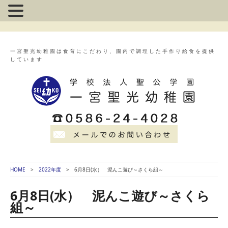
一宮聖光幼稚園は食育にこだわり、園内で調理した手作り給食を提供
しています
HOME
2022年度
6月8日(水） 泥んこ遊び～さくら組～
6月8日(水） 泥んこ遊び～さくら
組～