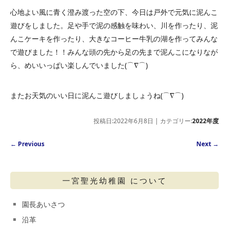
心地よい風に青く澄み渡った空の下、今日は戸外で元気に泥んこ
遊びをしました。足や手で泥の感触を味わい、川を作ったり、泥
んこケーキを作ったり、大きなコーヒー牛乳の湖を作ってみんな
で遊びました！！みんな頭の先から足の先まで泥んこになりなが
ら、めいいっぱい楽しんでいました(⌒∇⌒)
またお天気のいい日に泥んこ遊びしましょうね(⌒∇⌒)
投稿日:2022年6月8日 | カテゴリー:
2022年度
Post navigation
←
Previous
Next
→
一宮聖光幼稚園 について
園長あいさつ
沿革