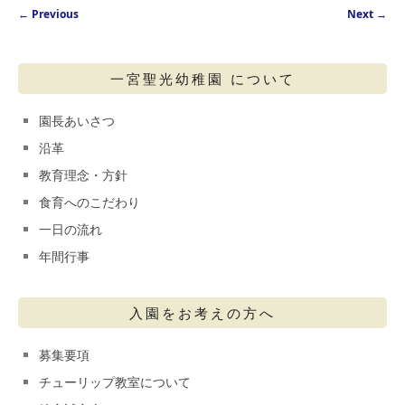
Post navigation
←
Previous
Next
→
一宮聖光幼稚園 について
園長あいさつ
沿革
教育理念・方針
食育へのこだわり
一日の流れ
年間行事
入園をお考えの方へ
募集要項
チューリップ教室について