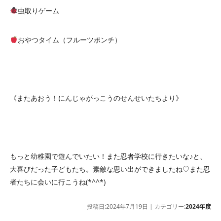
虫取りゲーム
おやつタイム（フルーツポンチ）
《またあおう！にんじゃがっこうのせんせいたちより》
もっと幼稚園で遊んでいたい！また忍者学校に行きたいな♪と、
大喜びだった子どもたち。素敵な思い出ができましたね♡また忍
者たちに会いに行こうね(*^^*)
投稿日:2024年7月19日 | カテゴリー:
2024年度