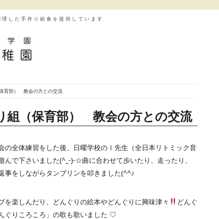
調理した手作り給食を提供しています
（保育部） 教会の方との交流
わり組（保育部） 教会の方との交流
会の全体練習をした後、日曜学校のⅠ先生（全日本リトミック音
んで下さいました(^_-)-☆曲に合わせて歩いたり、走ったり、
事をしながらタンブリンを叩きました(^^♪
ブを楽しんだり、どんぐりの絵本やどんぐりに興味津々
どんぐ
んぐりころころ」の歌も歌いました ♡