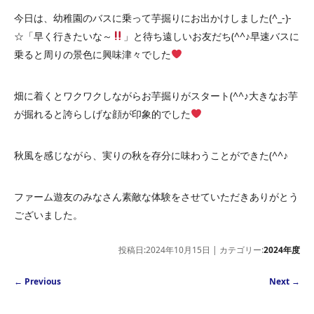
今日は、幼稚園のバスに乗って芋掘りにお出かけしました(^_-)-
☆「早く行きたいな～
」と待ち遠しいお友だち(^^♪早速バスに
乗ると周りの景色に興味津々でした
畑に着くとワクワクしながらお芋掘りがスタート(^^♪大きなお芋
が掘れると誇らしげな顔が印象的でした
秋風を感じながら、実りの秋を存分に味わうことができた(^^♪
ファーム遊友のみなさん素敵な体験をさせていただきありがとう
ございました。
投稿日:2024年10月15日 | カテゴリー:
2024年度
Post navigation
←
Previous
Next
→