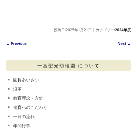
投稿日:2025年1月21日 | カテゴリー:
2024年度
Post navigation
←
Previous
Next
→
一宮聖光幼稚園 について
園長あいさつ
沿革
教育理念・方針
食育へのこだわり
一日の流れ
年間行事