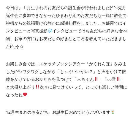
今日は、１月生まれのお友だちの誕生会が行われました(^^♪先月
誕生会に参加できなかったひまわり組のお友だちも一緒に教会で
神様からの祝福受け心静かに感謝礼拝をしました。お部屋ではイ
ンタビューと写真撮影
インタビューではお友だちの好きな食べ
物、お家の方にはお友だちの好きなところを教えていただきまし
た(^_-)-☆
お楽しみ会では、スケッチブックシアター「かくれんぼ」をみま
した(^^♪ワクワクしながら「も～ういいかい？」と声をかけて眼
鏡をかけているお友だちを見つけて「○○ちゃん
」「○○君
」
と大盛り上がり
次々に見つけていって、とっても楽しい時間に
なったね
12月生まれのお友だち、お誕生日おめでとうございます