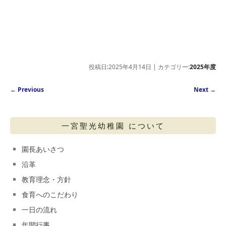
投稿日:2025年4月14日 | カテゴリー:
2025年度
Post navigation
←
Previous
Next
→
一宮聖光幼稚園 について
園長あいさつ
沿革
教育理念・方針
食育へのこだわり
一日の流れ
年間行事