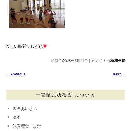
楽しい時間でしたね
投稿日:2025年6月11日 | カテゴリー:
2025年度
Post navigation
←
Previous
Next
→
一宮聖光幼稚園 について
園長あいさつ
沿革
教育理念・方針