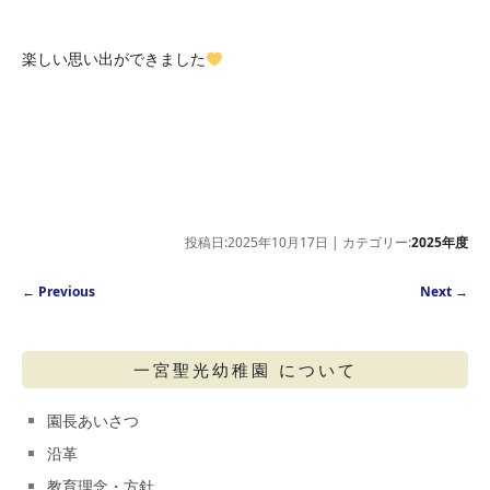
楽しい思い出ができました
投稿日:2025年10月17日 | カテゴリー:
2025年度
Post navigation
←
Previous
Next
→
一宮聖光幼稚園 について
園長あいさつ
沿革
教育理念・方針