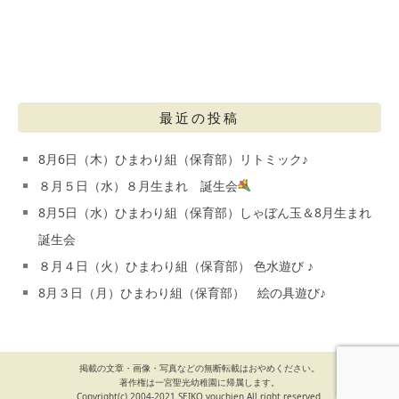
最近の投稿
8月6日（木）ひまわり組（保育部）リトミック♪
８月５日（水）８月生まれ 誕生会
8月5日（水）ひまわり組（保育部）しゃぼん玉＆8月生まれ
誕生会
８月４日（火）ひまわり組（保育部） 色水遊び ♪
8月３日（月）ひまわり組（保育部） 絵の具遊び♪
掲載の文章・画像・写真などの無断転載はおやめください。
著作権は一宮聖光幼稚園に帰属します。
Copyright(c) 2004-2021 SEIKO youchien All right reserved.