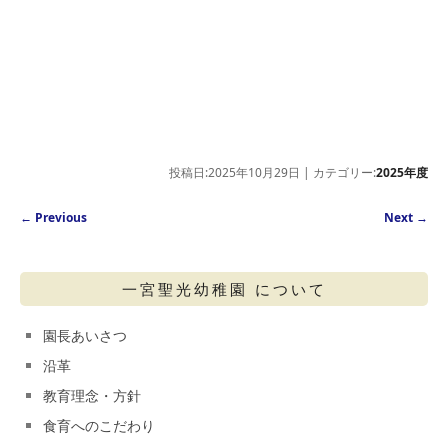
投稿日:2025年10月29日 | カテゴリー:
2025年度
Post navigation
←
Previous
Next
→
一宮聖光幼稚園 について
園長あいさつ
沿革
教育理念・方針
食育へのこだわり