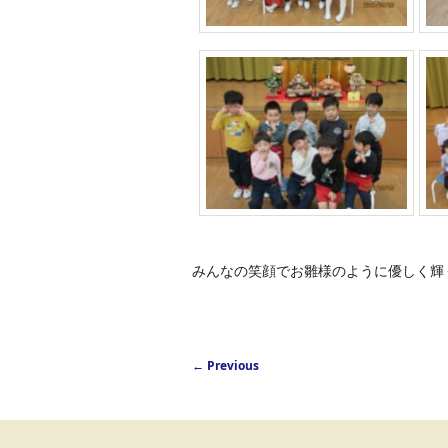
みんなの笑顔でお雛様のように優しく輝
Post navigation
←
Previous