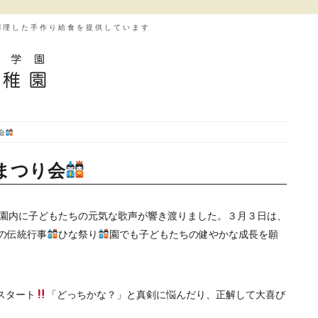
調理した手作り給食を提供しています
会
まつり会
園内に子どもたちの元気な歌声が響き渡りました。３月３日は、
の伝統行事
ひな祭り
園でも子どもたちの健やかな成長を願
スタート
「どっちかな？」と真剣に悩んだり、正解して大喜び