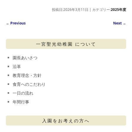
投稿日:2026年3月11日 | カテゴリー:
2025年度
Post navigation
←
Previous
Next
→
一宮聖光幼稚園 について
園長あいさつ
沿革
教育理念・方針
食育へのこだわり
一日の流れ
年間行事
入園をお考えの方へ