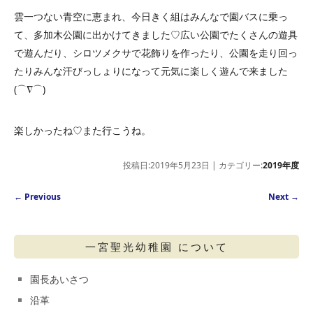
雲一つない青空に恵まれ、今日きく組はみんなで園バスに乗っ
て、多加木公園に出かけてきました♡広い公園でたくさんの遊具
で遊んだり、シロツメクサで花飾りを作ったり、公園を走り回っ
たりみんな汗びっしょりになって元気に楽しく遊んで来ました
(⌒∇⌒)
楽しかったね♡また行こうね。
投稿日:2019年5月23日 | カテゴリー:
2019年度
Post navigation
←
Previous
Next
→
一宮聖光幼稚園 について
園長あいさつ
沿革