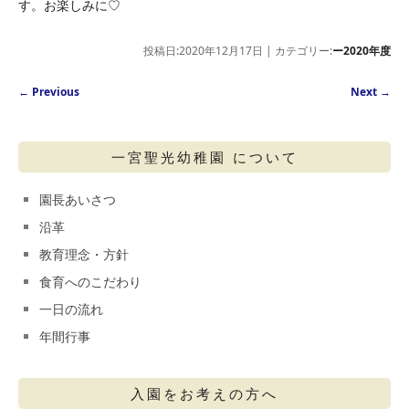
す。お楽しみに♡
投稿日:2020年12月17日 | カテゴリー:
ー2020年度
Post navigation
←
Previous
Next
→
一宮聖光幼稚園 について
園長あいさつ
沿革
教育理念・方針
食育へのこだわり
一日の流れ
年間行事
入園をお考えの方へ