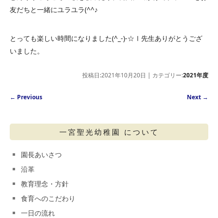
友だちと一緒にユラユラ(^^♪
とっても楽しい時間になりました(^_-)-☆Ⅰ先生ありがとうござ
いました。
投稿日:2021年10月20日 | カテゴリー:
2021年度
Post navigation
←
Previous
Next
→
一宮聖光幼稚園 について
園長あいさつ
沿革
教育理念・方針
食育へのこだわり
一日の流れ