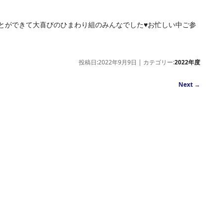
とができて大喜びのひまわり組のみんなでした
♥
お忙しい中ご参
投稿日:2022年9月9日 | カテゴリー:
2022年度
Next
→