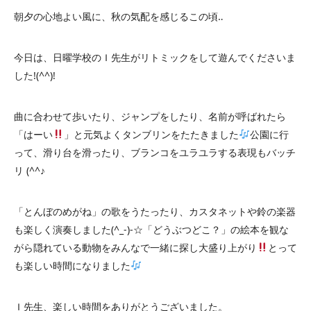
朝夕の心地よい風に、秋の気配を感じるこの頃‥
今日は、日曜学校のＩ先生がリトミックをして遊んでくださいま
した!(^^)!
曲に合わせて歩いたり、ジャンプをしたり、名前が呼ばれたら
「はーい
」と元気よくタンブリンをたたきました
公園に行
って、滑り台を滑ったり、ブランコをユラユラする表現もバッチ
リ (^^♪
「とんぼのめがね」の歌をうたったり、カスタネットや鈴の楽器
も楽しく演奏しました(^_-)-☆「どうぶつどこ？」の絵本を観な
がら隠れている動物をみんなで一緒に探し大盛り上がり
とって
も楽しい時間になりました
Ｉ先生、楽しい時間をありがとうございました。