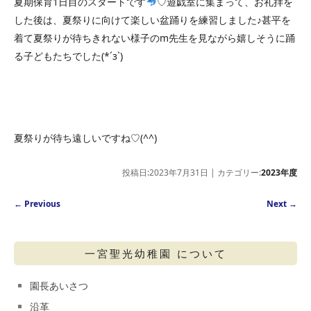
夏期保育1日目のスタートです
♡遊戯室に集まって、お礼拝を
した後は、夏祭りに向けて楽しい盆踊りを練習しました♪甚平を
着て夏祭りが待ちきれない様子のm先生を見ながら嬉しそうに踊
る子どもたちでした(*´з`)
夏祭りが待ち遠しいですね♡(^^)
投稿日:2023年7月31日 | カテゴリー:
2023年度
Post navigation
←
Previous
Next
→
一宮聖光幼稚園 について
園長あいさつ
沿革