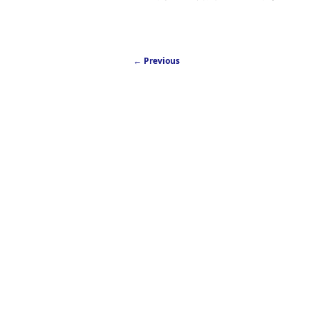
Post navigation
←
Previous