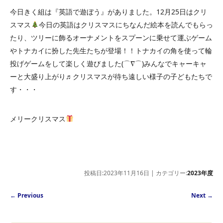
今日きく組は『英語で遊ぼう』がありました。12月25日はクリ
スマス
今日の英語はクリスマスにちなんだ絵本を読んでもらっ
たり、ツリーに飾るオーナメントをスプーンに乗せて運ぶゲーム
やトナカイに扮した先生たちが登場！！トナカイの角を使って輪
投げゲームをして楽しく遊びました(⌒∇⌒)みんなでキャーキャ
ーと大盛り上がり♬クリスマスが待ち遠しい様子の子どもたちで
す・・・
メリークリスマス
投稿日:2023年11月16日 | カテゴリー:
2023年度
Post navigation
←
Previous
Next
→