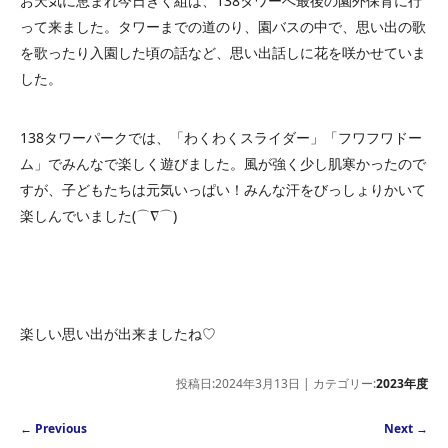
お天気に恵まれ今日きく組は、138タワーへ最後の園外保育に行
って来ました。タワーまでの道のり、園バスの中で、思い出の歌
を歌ったり入園した頃の話など、思い出話しに花を咲かせていま
した。
138タワーパークでは、「わくわくスライダー」「フワフワドー
ム」でみんなで楽しく遊びました。風が強く少し肌寒かったので
すが、子どもたちは元気いっぱい！みんな汗をびっしょりかいて
楽しんでいました(⌒∇⌒)
楽しい思い出が出来ましたね♡
投稿日:2024年3月13日 | カテゴリー:
2023年度
Post navigation
←
Previous
Next
→