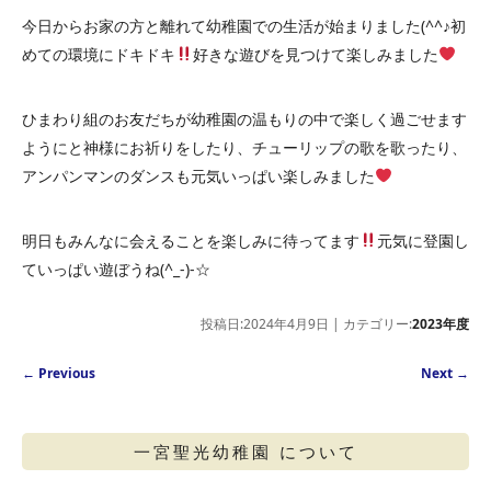
今日からお家の方と離れて幼稚園での生活が始まりました(^^♪初
めての環境にドキドキ
好きな遊びを見つけて楽しみました
ひまわり組のお友だちが幼稚園の温もりの中で楽しく過ごせます
ようにと神様にお祈りをしたり、チューリップの歌を歌ったり、
アンパンマンのダンスも元気いっぱい楽しみました
明日もみんなに会えることを楽しみに待ってます
元気に登園し
ていっぱい遊ぼうね(^_-)-☆
投稿日:2024年4月9日 | カテゴリー:
2023年度
Post navigation
←
Previous
Next
→
一宮聖光幼稚園 について