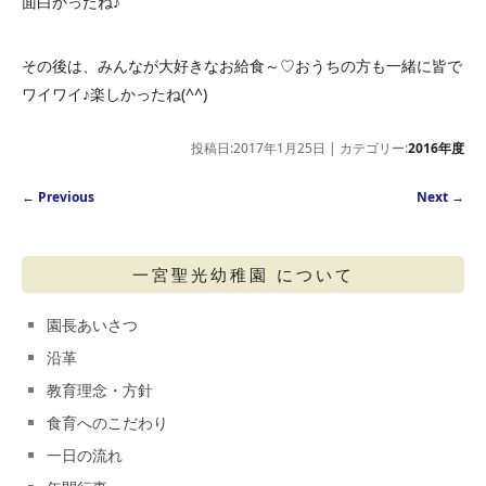
面白かったね♪
その後は、みんなが大好きなお給食～♡おうちの方も一緒に皆で
ワイワイ♪楽しかったね(^^)
投稿日:2017年1月25日 | カテゴリー:
2016年度
Post navigation
←
Previous
Next
→
一宮聖光幼稚園 について
園長あいさつ
沿革
教育理念・方針
食育へのこだわり
一日の流れ