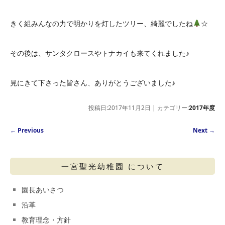
きく組みんなの力で明かりを灯したツリー、綺麗でしたね
☆
その後は、サンタクロースやトナカイも来てくれました♪
見にきて下さった皆さん、ありがとうございました♪
投稿日:2017年11月2日 | カテゴリー:
2017年度
Post navigation
←
Previous
Next
→
一宮聖光幼稚園 について
園長あいさつ
沿革
教育理念・方針