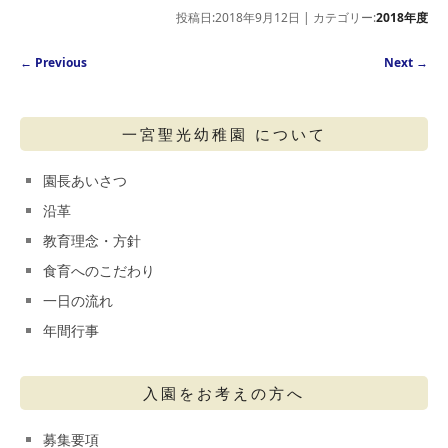
投稿日:2018年9月12日 | カテゴリー:
2018年度
Post navigation
←
Previous
Next
→
一宮聖光幼稚園 について
園長あいさつ
沿革
教育理念・方針
食育へのこだわり
一日の流れ
年間行事
入園をお考えの方へ
募集要項