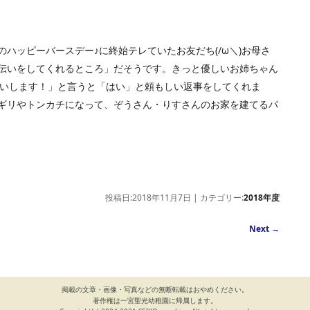
ハッピーバースデー♪に終始テレていたお友だち(/ω＼)お母さ
伝いをしてくれるところ」だそうです。きっと優しいお姉ちゃん
「お願いします！」と言うと「はい」と頼もしい返事をしてくれま
ギリやトンカチになって、ぞうさん・りすさんのお家を建てるパ
投稿日:2018年11月7日 | カテゴリー:
2018年度
Next
→
掲載の文章・画像・写真などの無断転載はおやめください。
著作権は一宮聖光幼稚園に帰属します。