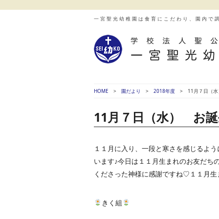
一宮聖光幼稚園は食育にこだわり、園内で
HOME
園だより
2018年度
11月７日（
11月７日（水） お
１１月に入り、一段と寒さを感じるよう
います♪今日は１１月生まれのお友だち
くださった神様に感謝ですね♡１１月生
きく組