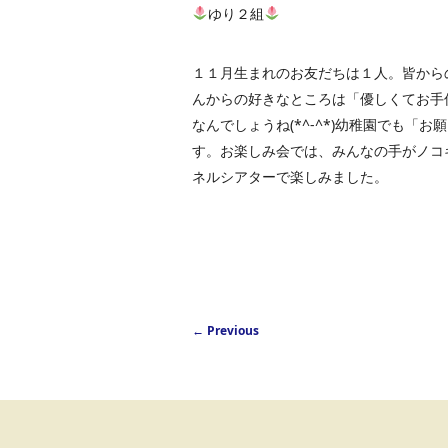
ゆり２組
１１月生まれのお友だちは１人。皆からの
んからの好きなところは「優しくてお手
なんでしょうね(*^-^*)幼稚園でも
す。お楽しみ会では、みんなの手がノコ
ネルシアターで楽しみました。
Post navigation
←
Previous