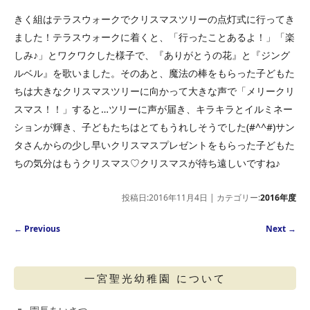
きく組はテラスウォークでクリスマスツリーの点灯式に行ってき
ました！テラスウォークに着くと、「行ったことあるよ！」「楽
しみ♪」とワクワクした様子で、『ありがとうの花』と『ジング
ルベル』を歌いました。そのあと、魔法の棒をもらった子どもた
ちは大きなクリスマスツリーに向かって大きな声で「メリークリ
スマス！！」すると…ツリーに声が届き、キラキラとイルミネー
ションが輝き、子どもたちはとてもうれしそうでした(#^^#)サン
タさんからの少し早いクリスマスプレゼントをもらった子どもた
ちの気分はもうクリスマス♡クリスマスが待ち遠しいですね♪
投稿日:2016年11月4日 | カテゴリー:
2016年度
Post navigation
←
Previous
Next
→
一宮聖光幼稚園 について