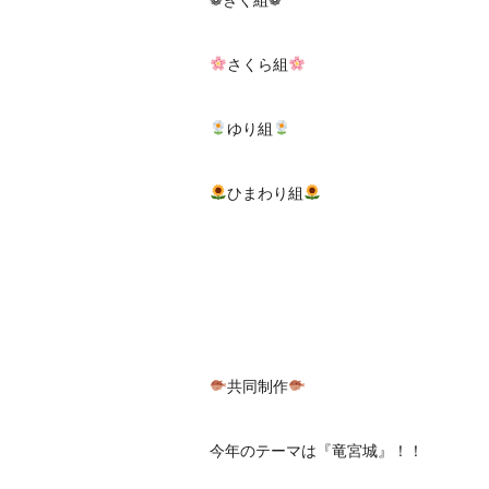
さくら組
ゆり組
ひまわり組
共同制作
今年のテーマは『竜宮城』！！