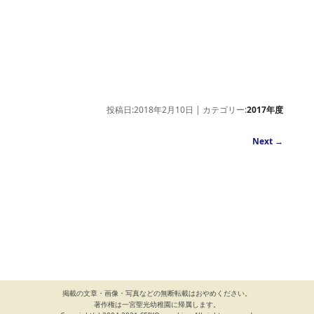
投稿日:2018年2月10日 | カテゴリー:
2017年度
Next
→
掲載の文章・画像・写真などの無断転載はおやめください。
著作権は一宮聖光幼稚園に帰属します。