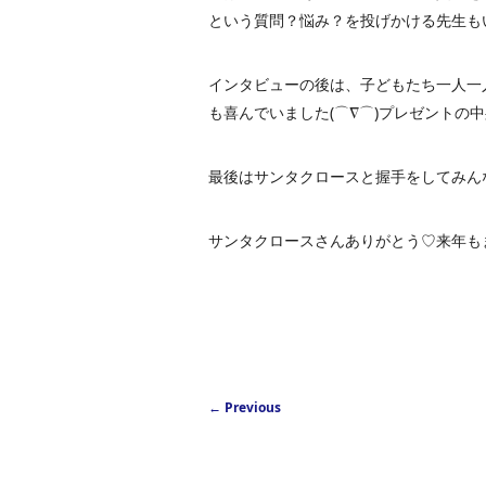
という質問？悩み？を投げかける先生も
インタビューの後は、子どもたち一人一
も喜んでいました(⌒∇⌒)プレゼントの
最後はサンタクロースと握手をしてみん
サンタクロースさんありがとう♡来年も
Post navigation
←
Previous