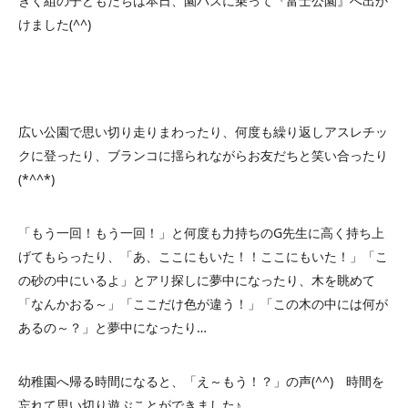
きく組の子どもたちは本日、園バスに乗って『富士公園』へ出か
けました(^^)
広い公園で思い切り走りまわったり、何度も繰り返しアスレチッ
クに登ったり、ブランコに揺られながらお友だちと笑い合ったり
(*^^*)
「もう一回！もう一回！」と何度も力持ちのG先生に高く持ち上
げてもらったり、「あ、ここにもいた！！ここにもいた！」「こ
の砂の中にいるよ」とアリ探しに夢中になったり、木を眺めて
「なんかおる～」「ここだけ色が違う！」「この木の中には何が
あるの～？」と夢中になったり…
幼稚園へ帰る時間になると、「え～もう！？」の声(^^) 時間を
忘れて思い切り遊ぶことができました♪