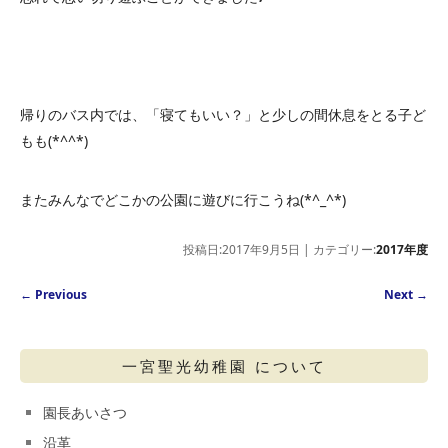
帰りのバス内では、「寝てもいい？」と少しの間休息をとる子ど
もも(*^^*)
またみんなでどこかの公園に遊びに行こうね(*^_^*)
投稿日:2017年9月5日 | カテゴリー:
2017年度
Post navigation
←
Previous
Next
→
一宮聖光幼稚園 について
園長あいさつ
沿革