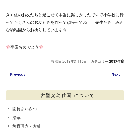
きく組のお友だちと過ごせて本当に楽しかったです♡小学校に行
ってたくさんのお友だちを作って頑張ってね！！先生たち、みん
な幼稚園からお祈りしています☆
卒園おめでとう
投稿日:2018年3月16日 | カテゴリー:
2017年度
Post navigation
←
Previous
Next
→
一宮聖光幼稚園 について
園長あいさつ
沿革
教育理念・方針