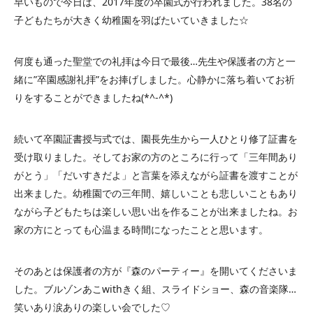
早いもので今日は、2017年度の卒園式が行われました。38名の
子どもたちが大きく幼稚園を羽ばたいていきました☆
何度も通った聖堂での礼拝は今日で最後…先生や保護者の方と一
緒に”卒園感謝礼拝”をお捧げしました。心静かに落ち着いてお祈
りをすることができましたね(*^-^*)
続いて卒園証書授与式では、園長先生から一人ひとり修了証書を
受け取りました。そしてお家の方のところに行って「三年間あり
がとう」「だいすきだよ」と言葉を添えながら証書を渡すことが
出来ました。幼稚園での三年間、嬉しいことも悲しいこともあり
ながら子どもたちは楽しい思い出を作ることが出来ましたね。お
家の方にとっても心温まる時間になったことと思います。
そのあとは保護者の方が『森のパーティー』を開いてくださいま
した。ブルゾンあこwithきく組、スライドショー、森の音楽隊…
笑いあり涙ありの楽しい会でした♡