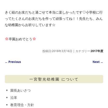
きく組のお友だちと過ごせて本当に楽しかったです♡小学校に行
ってたくさんのお友だちを作って頑張ってね！！先生たち、みん
な幼稚園からお祈りしています☆
卒園おめでとう
投稿日:2018年3月16日 | カテゴリー:
2017年度
Post navigation
←
Previous
Next
→
一宮聖光幼稚園 について
園長あいさつ
沿革
教育理念・方針