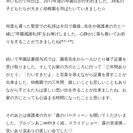
早いもので今日は、2017年度の卒園式が行われました。38名の
子どもたちが大きく幼稚園を羽ばたいていきました☆
何度も通った聖堂での礼拝は今日で最後…先生や保護者の方と一
緒に”卒園感謝礼拝”をお捧げしました。心静かに落ち着いてお祈
りをすることができましたね(*^-^*)
続いて卒園証書授与式では、園長先生から一人ひとり修了証書を
受け取りました。そしてお家の方のところに行って「三年間あり
がとう」「だいすきだよ」と言葉を添えながら証書を渡すことが
出来ました。幼稚園での三年間、嬉しいことも悲しいこともあり
ながら子どもたちは楽しい思い出を作ることが出来ましたね。お
家の方にとっても心温まる時間になったことと思います。
そのあとは保護者の方が『森のパーティー』を開いてくださいま
した。ブルゾンあこwithきく組、スライドショー、森の音楽隊…
笑いあり涙ありの楽しい会でした♡