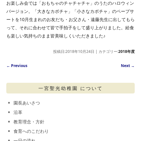
お楽しみ会では「おもちゃのチャチャチャ」のうたのハロウィン
バージョン。「大きなカボチャ」「小さなカボチャ」のペープサ
ートを10月生まれのお友だち・お父さん・遠藤先生に出してもら
って、それに合わせて皆で手拍子をして盛り上がりました。給食
も楽しい気持ちのまま皆美味しくいただきました♪
投稿日:2018年10月24日 | カテゴリー:
2018年度
Post navigation
←
Previous
Next
→
一宮聖光幼稚園 について
園長あいさつ
沿革
教育理念・方針
食育へのこだわり
一日の流れ