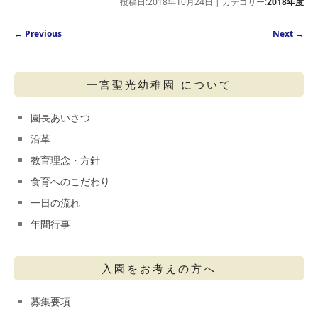
投稿日:2018年10月24日 | カテゴリー:
2018年度
Post navigation
←
Previous
Next
→
一宮聖光幼稚園 について
園長あいさつ
沿革
教育理念・方針
食育へのこだわり
一日の流れ
年間行事
入園をお考えの方へ
募集要項