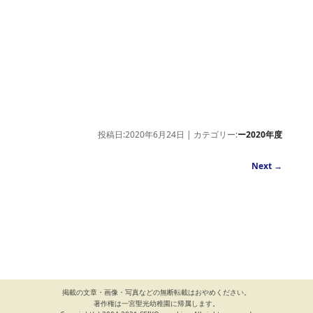
投稿日:2020年6月24日 | カテゴリー:
ー2020年度
Next
→
掲載の文章・画像・写真などの無断転載はおやめください。
著作権は一宮聖光幼稚園に帰属します。