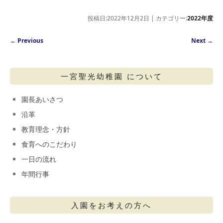
投稿日:2022年12月2日 | カテゴリー:
2022年度
Post navigation
←
Previous
Next
→
一宮聖光幼稚園 について
園長あいさつ
沿革
教育理念・方針
食育へのこだわり
一日の流れ
年間行事
入園をお考えの方へ