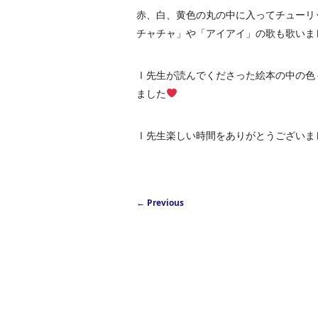
赤、白、黄色の丸の中に入ってチューリ
チャチャ」や「アイアイ」の歌も歌いま
Ⅰ先生が読んでくださった絵本の中の色々
ました
Ⅰ先生楽しい時間をありがとうございま
Post navigation
←
Previous