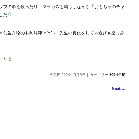
ップの歌を歌ったり、マラカスを鳴らしながら「おもちゃのチャ
した
な生き物のも興味津々(^^♪Ⅰ先生の真似をして手遊びも楽しみ
した
投稿日:2024年5月9日 | カテゴリー:
2024年度
Next
→