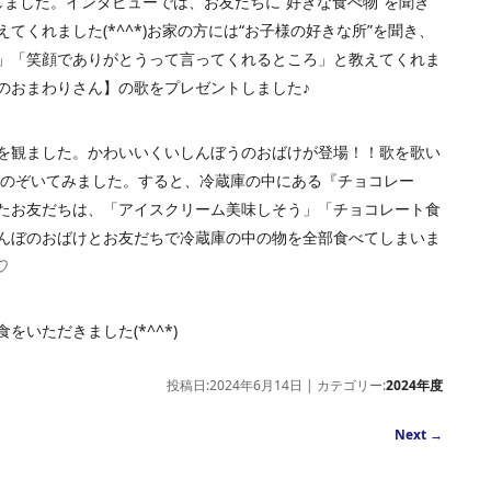
しました。インタビューでは、お友だちに“好きな食べ物”を聞き
くれました(*^^*)お家の方には“お子様の好きな所”を聞き、
」「笑顔でありがとうって言ってくれるところ」と教えてくれま
のおまわりさん】の歌をプレゼントしました♪
を観ました。かわいいくいしんぼうのおばけが登場！！歌を歌い
をのぞいてみました。すると、冷蔵庫の中にある『チョコレー
たお友だちは、「アイスクリーム美味しそう」「チョコレート食
んぼのおばけとお友だちで冷蔵庫の中の物を全部食べてしまいま
♡
いただきました(*^^*)
投稿日:2024年6月14日 | カテゴリー:
2024年度
Next
→