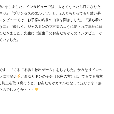
祝いをしました。インタビューでは、大きくなったら何になりた
マ♡』『プリンセスのエルサ♡』と、2人ともとっても可愛い夢
ンタビューでは、お子様の名前の由来を聞きました。『落ち着い
うに』『優しく、ジャスミンの花言葉のように愛されて幸せに育
ただきました。先生には誕生日のお友だちからのインタビューが
ていました。
です。『てるてる坊主救出ゲーム』をしました。かみなりドンの
ンに大変身
かみなりドンの子分（お家の方）は、てるてる坊主
る坊主を取り戻そうと、お友だちがカエルななって走ります！無
たのでしょうか・・・