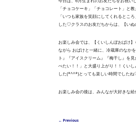
今日は、6月生まれのお友だちをお祝い
「チョコケーキ」「チョコレート」と教えて
「いつも家族を笑顔にしてくれるところ
した♡クラスのお友だちからは、【いぬ
お楽しみ会では、【くいしんぼおばけ】
ながら おばけと一緒に、冷蔵庫のなか
ト』『アイスクリーム』『梅干し』を見
べたい！！」と大盛り上がり！！くいし
した(*^^*)とっても楽しい時間でしたね
お楽しみ会の後は、みんなが大好きな給食を
Post navigation
←
Previous