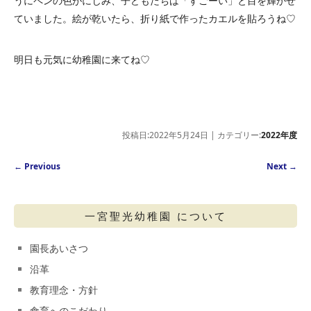
うにペンの色がにじみ、子どもたちは「すごーい」と目を輝かせ
ていました。絵が乾いたら、折り紙で作ったカエルを貼ろうね♡
明日も元気に幼稚園に来てね♡
投稿日:2022年5月24日 | カテゴリー:
2022年度
Post navigation
←
Previous
Next
→
一宮聖光幼稚園 について
園長あいさつ
沿革
教育理念・方針
食育へのこだわり