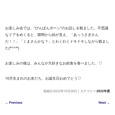
お楽しみ会では、“ぴんぽんポーン”のお話しを観ました。不思議
なドアをめくると、隙間から絵が見え、「あっうさぎさん
だ！！」「くまさんかな？」とわくわくドキドキしながら観まし
た(*^^*)
お楽しみの後は、みんなが大好きなお給食を食べました。♡
10月生まれのお友だち、お誕生日おめでとう♡
投稿日:2022年10月26日 | カテゴリー:
2022年度
Post navigation
←
Previous
Next
→