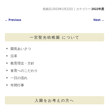
投稿日:2023年2月22日 | カテゴリー:
2022年度
Post navigation
←
Previous
Next
→
一宮聖光幼稚園 について
園長あいさつ
沿革
教育理念・方針
食育へのこだわり
一日の流れ
年間行事
入園をお考えの方へ