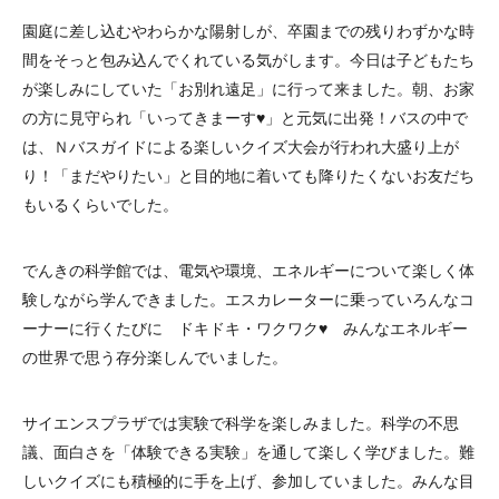
園庭に差し込むやわらかな陽射しが、卒園までの残りわずかな時
間をそっと包み込んでくれている気がします。今日は子どもたち
が楽しみにしていた「お別れ遠足」に行って来ました。朝、お家
の方に見守られ「いってきまーす♥」と元気に出発！バスの中で
は、Ｎバスガイドによる楽しいクイズ大会が行われ大盛り上が
り！「まだやりたい」と目的地に着いても降りたくないお友だち
もいるくらいでした。
でんきの科学館では、電気や環境、エネルギーについて楽しく体
験しながら学んできました。エスカレーターに乗っていろんなコ
ーナーに行くたびに ドキドキ・ワクワク♥ みんなエネルギー
の世界で思う存分楽しんでいました。
サイエンスプラザでは実験で科学を楽しみました。科学の不思
議、面白さを「体験できる実験」を通して楽しく学びました。難
しいクイズにも積極的に手を上げ、参加していました。みんな目