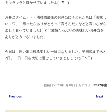
をキラキラと輝かせていましたよ(⌒∇⌒)
お弁当タイム・・・幼稚園最後のお弁当に子どもたちは「美味し
い～♡」「帰ったらありがとうって言うんだ」などと言いながら
楽しく食べていました(⌒∇⌒)愛情たっぷりの美味しいお弁当を
ありがとうございました。
今日は、思い出に残る楽しい一日になりました。卒園式まであと
2日、一日一日を大切に過ごしていきましょうね(⌒∇⌒)
投稿日:2023年3月10日 | カテゴリー:
2022年度
Post navigation
←
Previous
Next
→