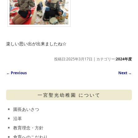
楽しい思い出が出来ましたね☆
投稿日:2025年3月17日 | カテゴリー:
2024年度
Post navigation
←
Previous
Next
→
一宮聖光幼稚園 について
園長あいさつ
沿革
教育理念・方針
食育へのこだわり