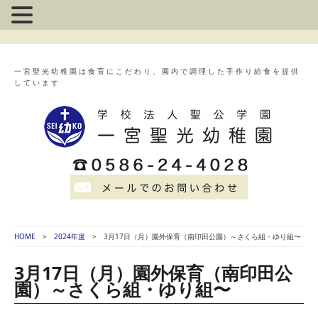
一宮聖光幼稚園は食育にこだわり、園内で調理した手作り給食を提供
しています
HOME
2024年度
3月17日（月）園外保育（南印田公園）～さくら組・ゆり組〜
3月17日（月）園外保育（南印田公
園）～さくら組・ゆり組〜