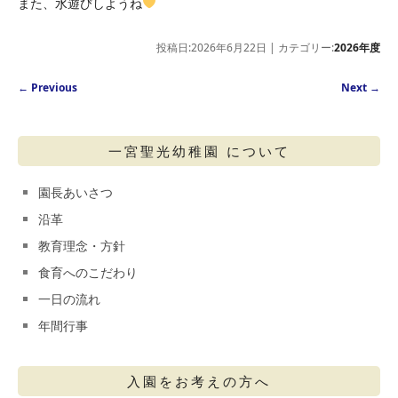
また、水遊びしようね
投稿日:2026年6月22日 | カテゴリー:
2026年度
Post navigation
←
Previous
Next
→
一宮聖光幼稚園 について
園長あいさつ
沿革
教育理念・方針
食育へのこだわり
一日の流れ
年間行事
入園をお考えの方へ