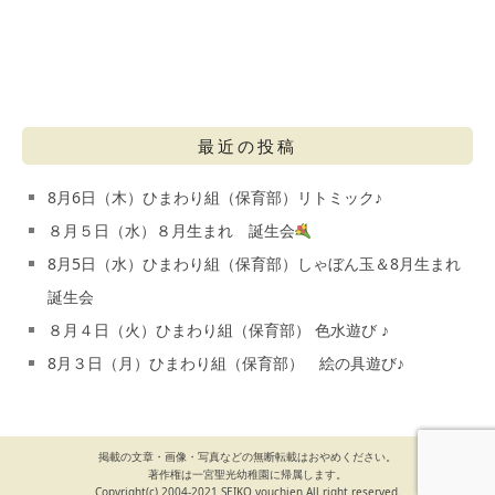
最近の投稿
8月6日（木）ひまわり組（保育部）リトミック♪
８月５日（水）８月生まれ 誕生会
8月5日（水）ひまわり組（保育部）しゃぼん玉＆8月生まれ
誕生会
８月４日（火）ひまわり組（保育部） 色水遊び ♪
8月３日（月）ひまわり組（保育部） 絵の具遊び♪
掲載の文章・画像・写真などの無断転載はおやめください。
著作権は一宮聖光幼稚園に帰属します。
Copyright(c) 2004-2021 SEIKO youchien All right reserved.