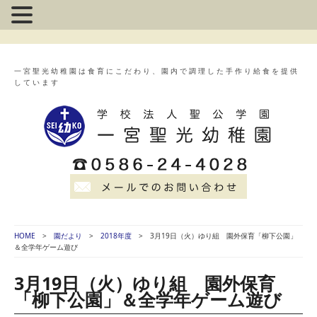
一宮聖光幼稚園は食育にこだわり、園内で調理した手作り給食を提供
しています
HOME
園だより
2018年度
3月19日（火）ゆり組 園外保育「柳下公園」
＆全学年ゲーム遊び
3月19日（火）ゆり組 園外保育
「柳下公園」＆全学年ゲーム遊び