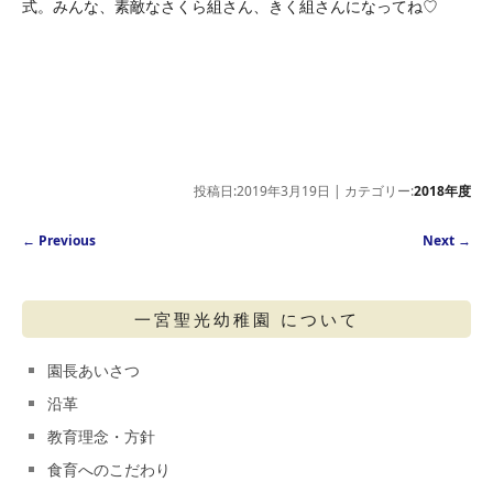
式。みんな、素敵なさくら組さん、きく組さんになってね♡
投稿日:2019年3月19日 | カテゴリー:
2018年度
Post navigation
←
Previous
Next
→
一宮聖光幼稚園 について
園長あいさつ
沿革
教育理念・方針
食育へのこだわり