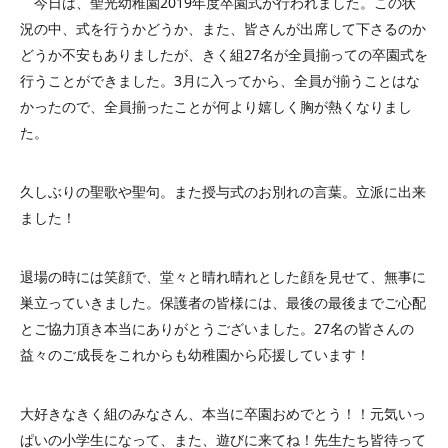
今日は、聖光幼稚園2019年度卒園式が行われました。この状
況の中、式を行うかどうか、また、皆さんが出席して下さるのか
どうか不安もありましたが、きく組27名が全員揃っての卒園式を
行うことができました。3月に入ってから、全員が揃うことはな
かったので、全員揃ったことが何より嬉しく胸が熱くなりまし
た。
久しぶりの聖歌や聖句。また授与式のお別れの言葉。立派に出来
ました！
退場の時には笑顔で、堂々と晴れ晴れとした顔を見せて、無事に
巣立っていきました。保護者の皆様には、最後の最後までご心配
とご協力頂き本当にありがとうございました。27名の皆さんの
益々のご成長をこれからも幼稚園から応援しています！
大好きなきく組のみなさん、本当に卒園おめでとう！！元気いっ
ぱいの小学生になって、また、遊びに来てね！先生たち皆待って