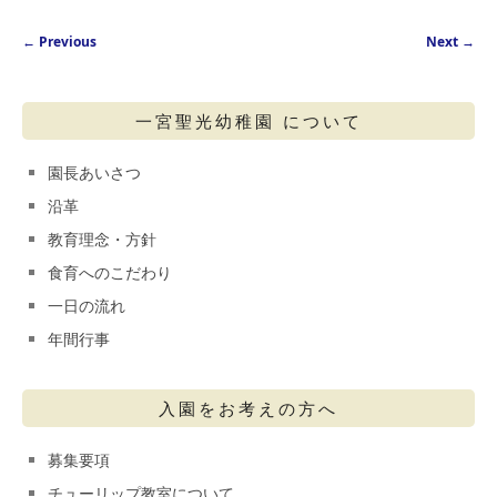
Post navigation
←
Previous
Next
→
一宮聖光幼稚園 について
園長あいさつ
沿革
教育理念・方針
食育へのこだわり
一日の流れ
年間行事
入園をお考えの方へ
募集要項
チューリップ教室について